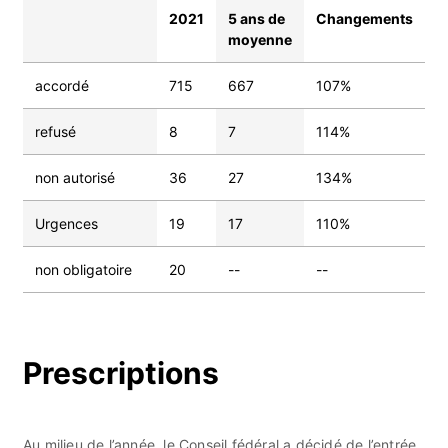
2021
5 ans de
Changements
moyenne
accordé
715
667
107%
refusé
8
7
114%
non autorisé
36
27
134%
Urgences
19
17
110%
non obligatoire
20
--
--
Prescriptions
Au milieu de l’année, le Conseil fédéral a décidé de l’entrée