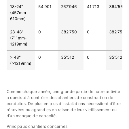
18-24"
54'901
267'946
41'713
364'560
(457mm-
610mm)
28-48"
0
382'750
0
382'750
(711mm-
1219mm)
> 48"
0
35'512
0
35'512
(>1219mm)
Comme chaque année, une grande partie de notre activité
a consisté à contrôler des chantiers de construction de
conduites. De plus en plus d’installations nécessitent d’être
rénovées ou agrandies en raison de leur vieillissement ou
d’un manque de capacité.
Principaux chantiers concernés: