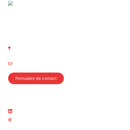
ASIT Association suisse
d' Inspection technique
Richtistrasse 15
8304 Wallisellen
info@svti.ch
Formulaire de contact
Suivez-nous
Actualité
LinkedIn
News
Xing
Cours actuels