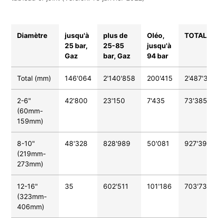
Diamètre
jusqu'à
plus de
Oléo,
TOTAL
25 bar,
25-85
jusqu'à
Gaz
bar, Gaz
94 bar
Total (mm)
146'064
2'140'858
200'415
2'487'337
2-6"
42'800
23'150
7'435
73'385
(60mm-
159mm)
8-10"
48'328
828'989
50'081
927'398
(219mm-
273mm)
12-16"
35
602'511
101'186
703'732
(323mm-
406mm)