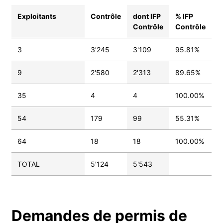
Exploitants
Contrôle
dont IFP
% IFP
Contrôle
Contrôle
3
3'245
3'109
95.81%
9
2'580
2'313
89.65%
35
4
4
100.00%
54
179
99
55.31%
64
18
18
100.00%
TOTAL
5'124
5'543
Demandes de permis de