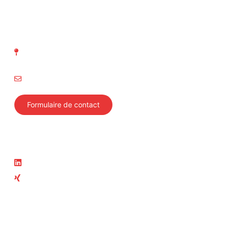
ASIT Association suisse
d' Inspection technique
Richtistrasse 15
8304 Wallisellen
info@svti.ch
Formulaire de contact
Suivez-nous
Actualité
LinkedIn
News
Xing
Cours actuels
Membre du groupe ASIT
ASIT